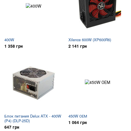
400W
Xilence 600W (XP600R6)
1 358 грн
2 141 грн
Блок питания Delux ATX - 400W
450W ОЕМ
(P4) (DLP-25D)
1 064 грн
647 грн