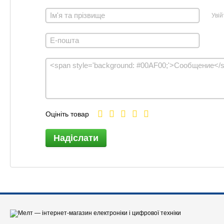
Увій
Оцініть товар
Надіслати