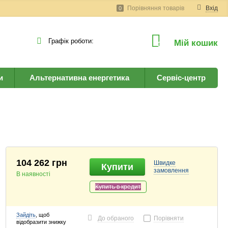
Порівняння товарів
Вхід
0
Графік роботи:
Мій кошик
0
и
Альтернативна енергетика
Сервіс-центр
104 262 грн
Швидке
Купити
замовлення
В наявності
Купить в кредит
Зайдіть
, щоб
До обраного
Порівняти
відобразити знижку