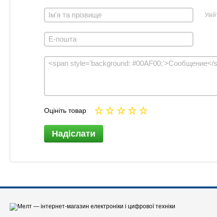
Увій
Оцініть товар
Надіслати