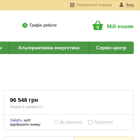
Порівняння товарів
Вхід
0
Графік роботи:
Мій кошик
0
и
Альтернативна енергетика
Сервіс-центр
96 548 грн
Немає в наявності
Зайдіть
, щоб
До обраного
Порівняти
відобразити знижку