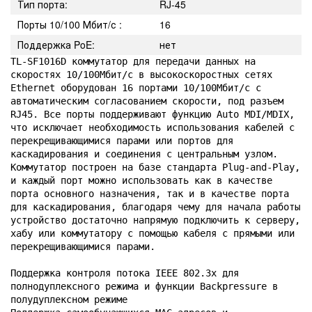
Тип порта:
RJ-45
Порты 10/100 Мбит/с :
16
Поддержка PoE:
нет
TL-SF1016D коммутатор для передачи данных на 
скоростях 10/100Мбит/с в высокоскоростных сетях 
Ethernet оборудован 16 портами 10/100Мбит/с с 
автоматическим согласованием скорости, под разъем 
RJ45. Все порты поддерживают функцию Auto MDI/MDIX, 
что исключает необходимость использования кабелей с 
перекрещивающимися парами или портов для 
каскадирования и соединения с центральным узлом. 
Коммутатор построен на базе стандарта Plug-and-Play, 
и каждый порт можно использовать как в качестве 
порта основного назначения, так и в качестве порта 
для каскадирования, благодаря чему для начала работы 
устройство достаточно напрямую подключить к серверу, 
хабу или коммутатору с помощью кабеля с прямыми или 
перекрещивающимися парами.

Поддержка контроля потока IEEE 802.3x для 
полнодуплексного режима и функции Backpressure в 
полудуплексном режиме
