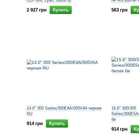
CLP-500, cyan, 5000стр.
NP-RV508/NP-
2 927 грн
Купить
563 грн
Ку
14.0" 300 Series/300E4A/300V4A черная
15.6" 300/305
RU
Series/300E5
бе
914 грн
Купить
914 грн
Ку