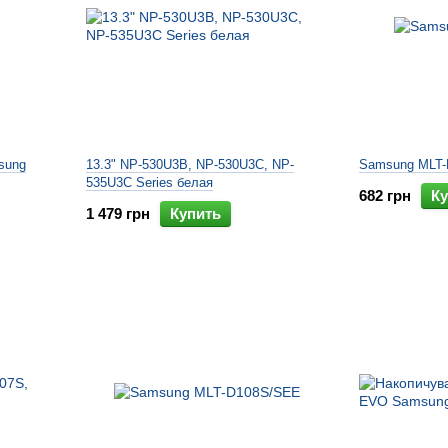
sung
13.3" NP-530U3B, NP-530U3C, NP-
Samsung MLT-
535U3C Series белая
682 грн
Ку
1 479 грн
Купить