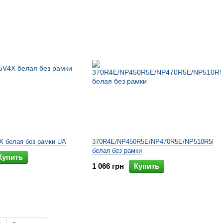
X белая без рамки UA
370R4E/NP450R5E/NP470R5E/NP510R5E
белая без рамки
Купить
1 066 грн
Купить