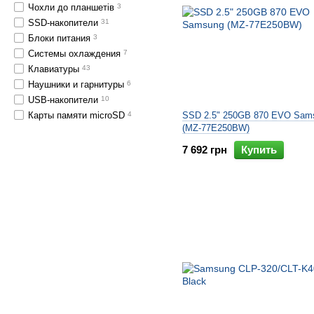
Чохли до планшетів
3
SSD-накопители
31
Блоки питания
3
Системы охлаждения
7
Клавиатуры
43
Наушники и гарнитуры
6
USB-накопители
10
Карты памяти microSD
4
SSD 2.5" 250GB 870 EVO Sam
(MZ-77E250BW)
7 692 грн
Купить