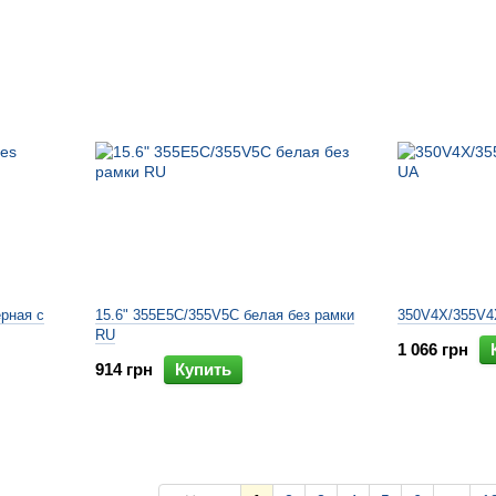
ерная с
15.6" 355E5C/355V5C белая без рамки
350V4X/355V4
RU
1 066 грн
914 грн
Купить