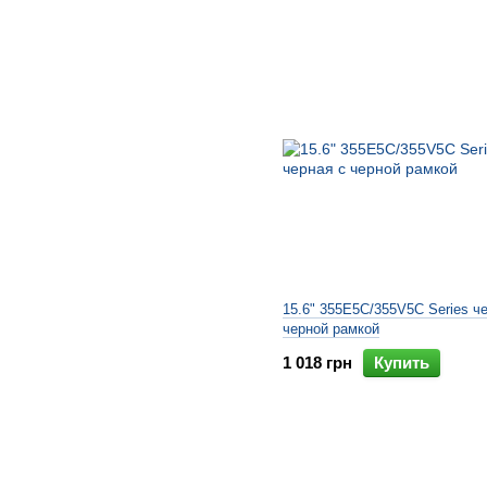
15.6" 355E5C/355V5C Series ч
черной рамкой
1 018 грн
Купить