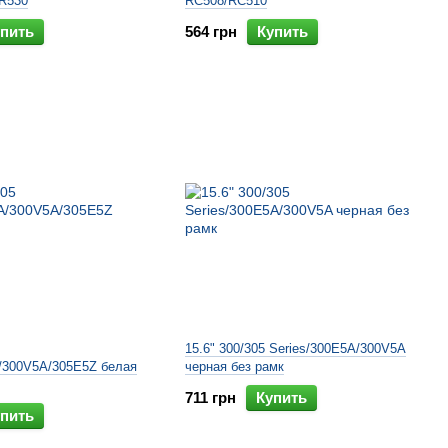
R530
RC508/RC510
пить
564 грн
Купить
15.6" 300/305 Series/300E5A/300V5A
A/300V5A/305E5Z белая
черная без рамк
711 грн
Купить
пить