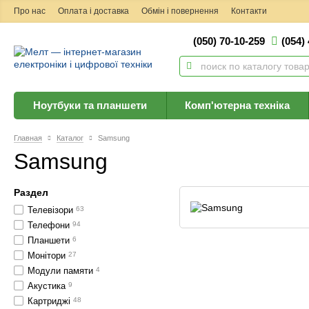
Про нас
Оплата і доставка
Обмін і повернення
Контакти
(050) 70-10-259
(054)
Ноутбуки та планшети
Комп'ютерна техніка
Главная
Каталог
Samsung
Samsung
Раздел
Телевізори
63
Телефони
94
Планшети
6
Монітори
27
Модули памяти
4
Акустика
9
Картриджі
48