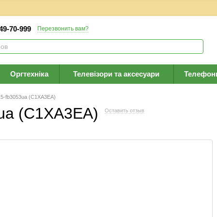
 49-70-999
Перезвонить вам?
Оргтехніка
Телевізори та аксесуари
Телефон
15-fb3053ua (C1XA3EA)
3ua (C1XA3EA)
Оставить отзыв