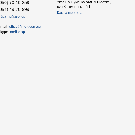
(050) 70-10-259
УкраЇна Сумська обл. м.Шостка,
вул.Знаменська, б.1
(054) 49-70-999
Карта проезда
братный звонок
mail:
office@melt.com.ua
Skype:
meltshop