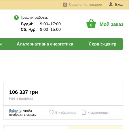
Сравнение товаров
Вход
0
График работы:
Будні:
9:00–17:00
Мой заказ
0
Сб, Нд:
9:00–15:00
и
Альтернативна енергетика
Сервіс-центр
106 337 грн
Нет в наличии
Войдите
, чтобы
В избранное
К сравнению
отобразить скидку