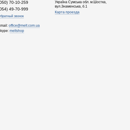
(050) 70-10-259
УкраЇна Сумська обл. м.Шостка,
вул.Знаменська, б.1
(054) 49-70-999
Карта проезда
братный звонок
mail:
office@melt.com.ua
Skype:
meltshop