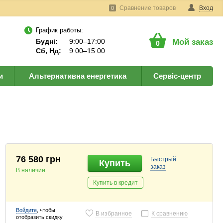
Сравнение товаров
Вход
0
График работы:
Будні:
9:00–17:00
Мой заказ
0
Сб, Нд:
9:00–15:00
и
Альтернативна енергетика
Сервіс-центр
76 580 грн
Быстрый
Купить
заказ
В наличии
Купить в кредит
Войдите
, чтобы
В избранное
К сравнению
отобразить скидку