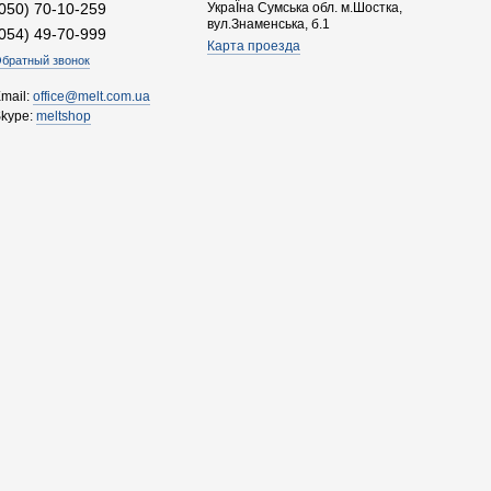
(050) 70-10-259
УкраЇна Сумська обл. м.Шостка,
вул.Знаменська, б.1
(054) 49-70-999
Карта проезда
братный звонок
mail:
office@melt.com.ua
Skype:
meltshop