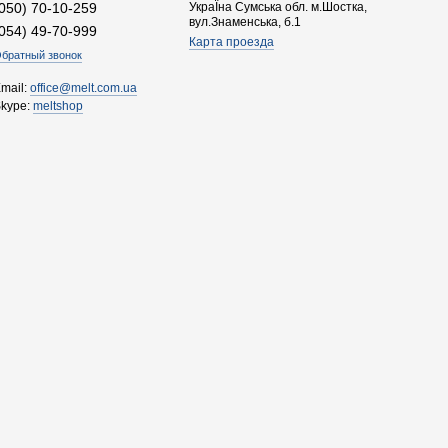
(050) 70-10-259
УкраЇна Сумська обл. м.Шостка,
вул.Знаменська, б.1
(054) 49-70-999
Карта проезда
братный звонок
mail:
office@melt.com.ua
Skype:
meltshop