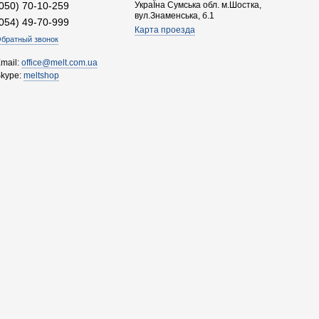
(050) 70-10-259
УкраЇна Сумська обл. м.Шостка,
вул.Знаменська, б.1
(054) 49-70-999
Карта проезда
братный звонок
mail:
office@melt.com.ua
Skype:
meltshop