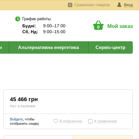
Сравнение товаров
Вход
0
График работы:
Будні:
9:00–17:00
Мой заказ
0
Сб, Нд:
9:00–15:00
и
Альтернативна енергетика
Сервіс-центр
45 466 грн
Нет в наличии
Войдите
, чтобы
В избранное
К сравнению
отобразить скидку