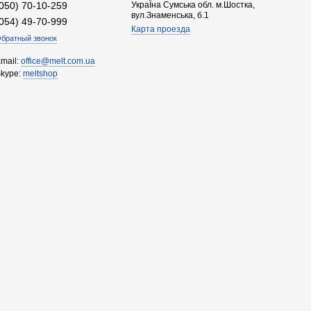
(050) 70-10-259
УкраЇна Сумська обл. м.Шостка,
вул.Знаменська, б.1
(054) 49-70-999
Карта проезда
братный звонок
mail:
office@melt.com.ua
Skype:
meltshop