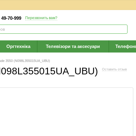
) 49-70-999
Перезвонить вам?
Оргтехніка
Телевізори та аксесуари
Телефон
itude 3550 (N098L355015UA_UBU)
 (N098L355015UA_UBU)
Оставить отзыв