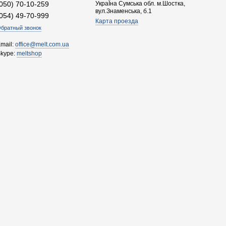
(050) 70-10-259
УкраЇна Сумська обл. м.Шостка,
вул.Знаменська, б.1
(054) 49-70-999
Карта проезда
братный звонок
mail:
office@melt.com.ua
Skype:
meltshop