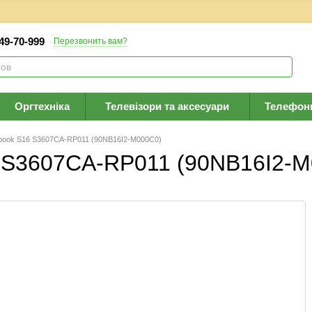
 49-70-999
Перезвонить вам?
Оргтехніка
Телевізори та аксесуари
Телефон
book S16 S3607CA-RP011 (90NB16I2-M000C0)
6 S3607CA-RP011 (90NB16I2-