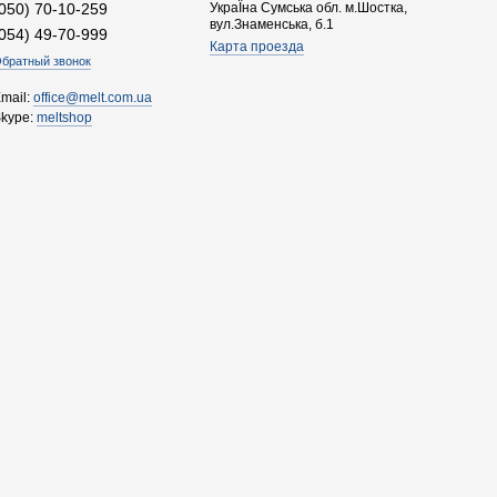
(050) 70-10-259
УкраЇна Сумська обл. м.Шостка,
вул.Знаменська, б.1
(054) 49-70-999
Карта проезда
братный звонок
mail:
office@melt.com.ua
Skype:
meltshop