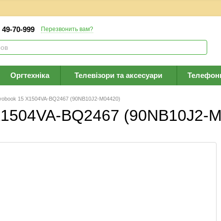
) 49-70-999
Перезвонить вам?
Оргтехніка
Телевізори та аксесуари
Телефон
vobook 15 X1504VA-BQ2467 (90NB10J2-M04420)
 X1504VA-BQ2467 (90NB10J2-M