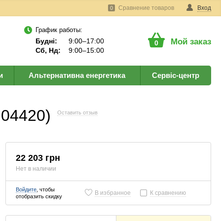
Сравнение товаров
Вход
0
График работы:
Будні:
9:00–17:00
Мой заказ
0
Сб, Нд:
9:00–15:00
и
Альтернативна енергетика
Сервіс-центр
04420)
Оставить отзыв
22 203 грн
Нет в наличии
Войдите
, чтобы
В избранное
К сравнению
отобразить скидку