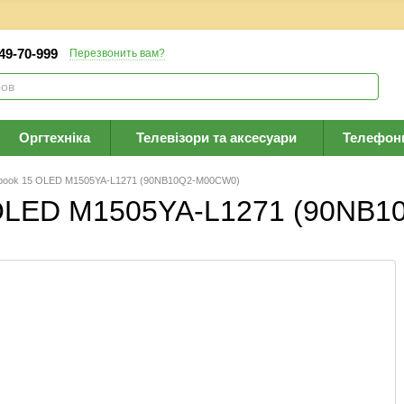
 49-70-999
Перезвонить вам?
Оргтехніка
Телевізори та аксесуари
Телефон
obook 15 OLED M1505YA-L1271 (90NB10Q2-M00CW0)
 OLED M1505YA-L1271 (90NB