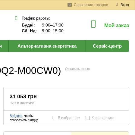
Сравнение товаров
Вход
0
График работы:
Будні:
9:00–17:00
Мой заказ
0
Сб, Нд:
9:00–15:00
и
Альтернативна енергетика
Сервіс-центр
10Q2-M00CW0)
Оставить отзыв
31 053 грн
Нет в наличии
Войдите
, чтобы
В избранное
К сравнению
отобразить скидку