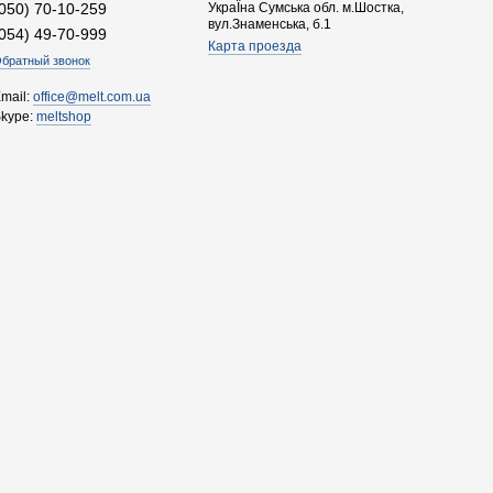
(050) 70-10-259
УкраЇна Сумська обл. м.Шостка,
вул.Знаменська, б.1
(054) 49-70-999
Карта проезда
братный звонок
mail:
office@melt.com.ua
Skype:
meltshop