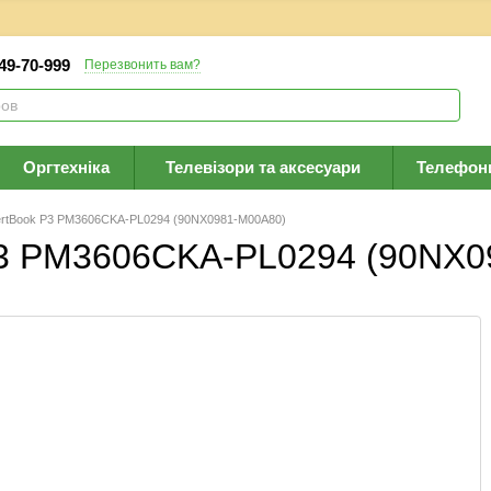
 49-70-999
Перезвонить вам?
Оргтехніка
Телевізори та аксесуари
Телефон
rtBook P3 PM3606CKA-PL0294 (90NX0981-M00A80)
P3 PM3606CKA-PL0294 (90NX0