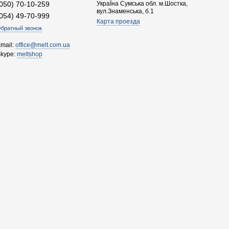
(050) 70-10-259
УкраЇна Сумська обл. м.Шостка,
вул.Знаменська, б.1
(054) 49-70-999
Карта проезда
братный звонок
mail:
office@melt.com.ua
Skype:
meltshop