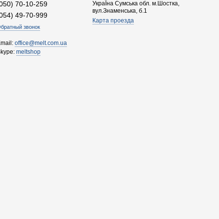
(050) 70-10-259
УкраЇна Сумська обл. м.Шостка,
вул.Знаменська, б.1
(054) 49-70-999
Карта проезда
братный звонок
mail:
office@melt.com.ua
Skype:
meltshop