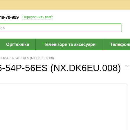
 49-70-999
Перезвонить вам?
Оргтехніка
Телевізори та аксесуари
Телефон
e Lite AL16-54P-56ES (NX.DK6EU.008)
L16-54P-56ES (NX.DK6EU.008)
Ост