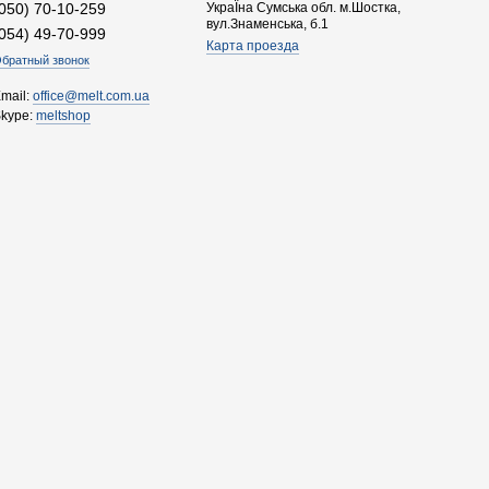
(050) 70-10-259
УкраЇна Сумська обл. м.Шостка,
вул.Знаменська, б.1
(054) 49-70-999
Карта проезда
братный звонок
mail:
office@melt.com.ua
Skype:
meltshop