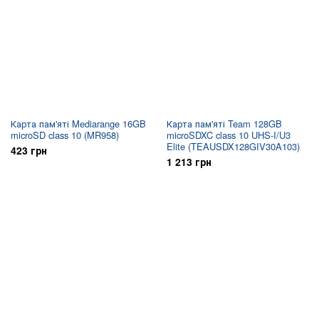
Карта пам'яті Mediarange 16GB
Карта пам'яті Team 128GB
microSD class 10 (MR958)
microSDXC class 10 UHS-I/U3
Elite (TEAUSDX128GIV30A103)
423 грн
1 213 грн