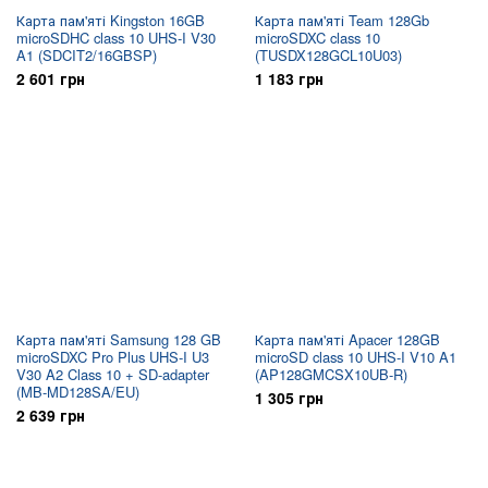
Карта пам'яті Kingston 16GB
Карта пам'яті Team 128Gb
microSDHC class 10 UHS-I V30
microSDXC class 10
A1 (SDCIT2/16GBSP)
(TUSDX128GCL10U03)
2 601 грн
1 183 грн
Карта пам'яті Samsung 128 GB
Карта пам'яті Apacer 128GB
microSDXC Pro Plus UHS-I U3
microSD class 10 UHS-I V10 A1
V30 A2 Class 10 + SD-adapter
(AP128GMCSX10UB-R)
(MB-MD128SA/EU)
1 305 грн
2 639 грн