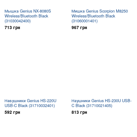
Мышка Genius NX-8080S
Мишка Genius Scorpion M8250
Wireless/Bluetooth Black
Wireless/Bluetooth Black
(31030042400)
(31060001401)
713 грн
967 грн
Навушники Genius HS-220U
Наушники Genius HS-230U USB-
USB-C Black (31710032401)
C Black (31710021405)
592 грн
813 грн