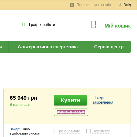
Порівняння товарів
Вхід
0
Графік роботи:
Мій кошик
0
и
Альтернативна енергетика
Сервіс-центр
65 949 грн
Швидке
Купити
замовлення
В наявності
Купить в кредит
Зайдіть
, щоб
До обраного
Порівняти
відобразити знижку