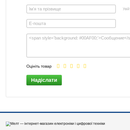
Увій
Оцініть товар
Надіслати