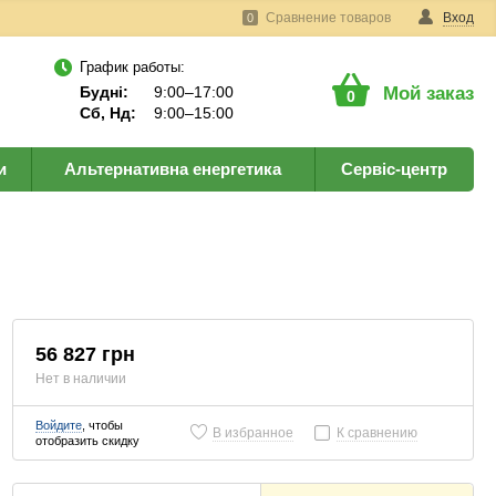
Сравнение товаров
Вход
0
График работы:
Будні:
9:00–17:00
Мой заказ
0
Сб, Нд:
9:00–15:00
и
Альтернативна енергетика
Сервіс-центр
56 827 грн
Нет в наличии
Войдите
, чтобы
В избранное
К сравнению
отобразить скидку