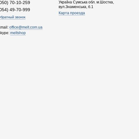
(050) 70-10-259
УкраЇна Сумська обл. м.Шостка,
вул.Знаменська, б.1
(054) 49-70-999
Карта проезда
братный звонок
mail:
office@melt.com.ua
Skype:
meltshop