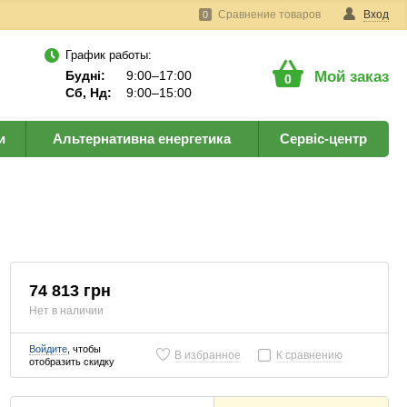
Сравнение товаров
Вход
0
График работы:
Будні:
9:00–17:00
Мой заказ
0
Сб, Нд:
9:00–15:00
и
Альтернативна енергетика
Сервіс-центр
74 813 грн
Нет в наличии
Войдите
, чтобы
В избранное
К сравнению
отобразить скидку