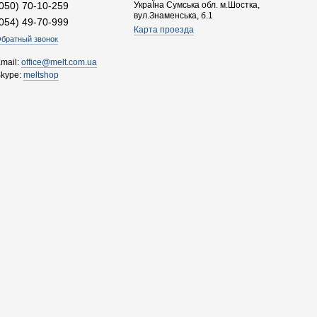
(050) 70-10-259
УкраЇна Сумська обл. м.Шостка,
вул.Знаменська, б.1
(054) 49-70-999
Карта проезда
братный звонок
mail:
office@melt.com.ua
Skype:
meltshop